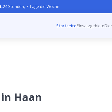
t:
24 Stunden, 7 Tage die Woche
Startseite
Einsatzgebiete
Die
 in Haan