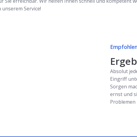
Sie erreichbar. Wir helfen Ihnen schnell und kompetent wei
n unserem Service!
Empfohlen
Ergebn
Absolut jed
Eingriff unt
Sorgen mac
ernst und s
Problemen z