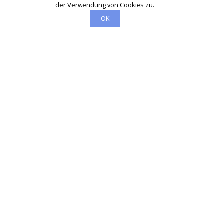
der Verwendung von Cookies zu.
OK
Schlüsseldienst
info@haan-schluesseldienst-24.de
Startseite
Einsatzgebiete
Kontakte
Partner
Impressum
Wir sind Ihr vertrauenswürdiger Partner für professionelle